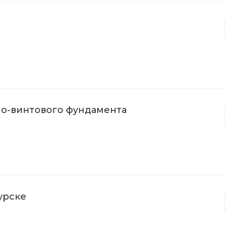
но-винтового фундамента
урске