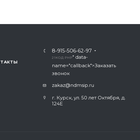
8-915-506-62-97
" data-
21
КОД PHP
НТАКТЫ
name="callback">Заказать
звонок
zakaz@ndmsip.ru
г. Курск, ул. 50 лет Октября, д.
124Е