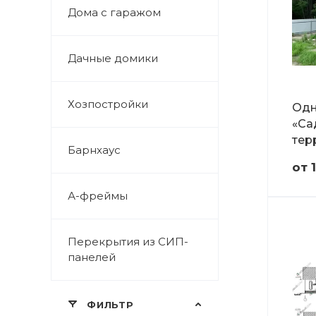
Дома с гаражом
Дачные домики
Хозпостройки
Одн
«Са
тер
Барнхаус
от 
А-фреймы
Перекрытия из СИП-
панелей
ФИЛЬТР