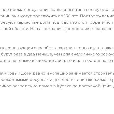
ящее время сооружения каркасного типа пользуются в
тации они могут прослужить до 150 лет. Подтверждени
ересуют каркасные дома под ключ, то стоит обратитьс
льной области. Наша компания предоставляет каркасн
ые конструкции способны сохранить тепло и уют даже 
 будут раза в два меньше, чем для аналогичного соору
одно не только в качестве дачи, но и для постоянного 
я «Новый Дом» давно и успешно занимается строитель
еобходимыми ресурсами для достижения желаемого р
енное возведение домов в Курске по доступной цене. 