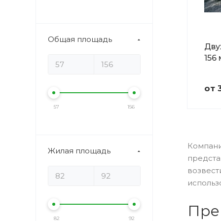
Общая площадь
Дву
156
от 
57
156
Компани
Жилая площадь
предста
возвест
использ
Пре
82
92