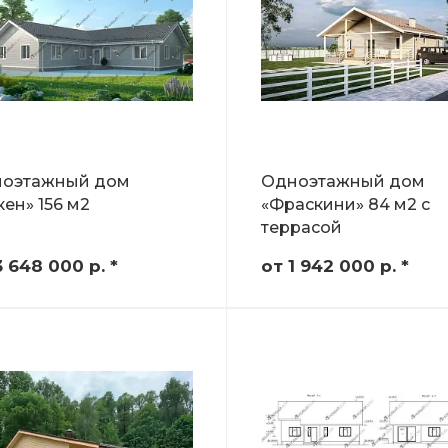
оэтажный дом
Одноэтажный дом
кен» 156 м2
«Фраскини» 84 м2 с
террасой
3 648 000
р.
*
от 1 942 000
р.
*