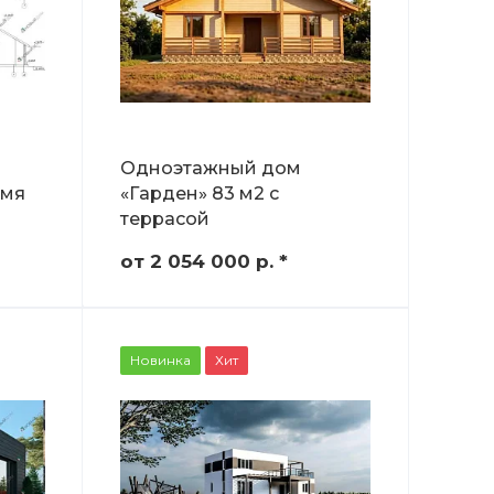
Одноэтажный дом
умя
«Гарден» 83 м2 с
террасой
от 2 054 000
р.
*
Новинка
Хит