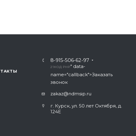
8-915-506-62-97
" data-
21
КОД PHP
НТАКТЫ
name="callback">Заказать
звонок
zakaz@ndmsip.ru
г. Курск, ул. 50 лет Октября, д.
124Е