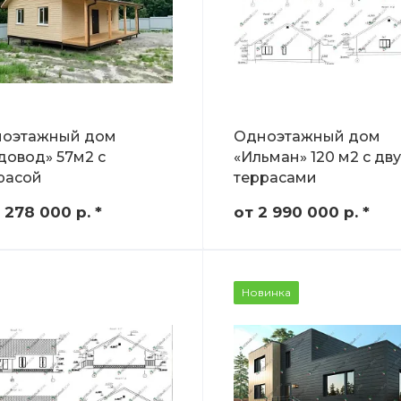
оэтажный дом
Одноэтажный дом
довод» 57м2 с
«Ильман» 120 м2 с дв
расой
террасами
1 278 000
р.
*
от 2 990 000
р.
*
Новинка