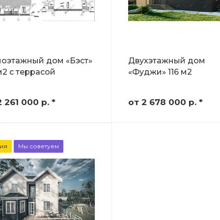
оэтажный дом «Бэст»
Двухэтажный дом
 м2 с террасой
«Фуджи» 116 м2
2 261 000
р.
*
от 2 678 000
р.
*
ия
Мы советуем