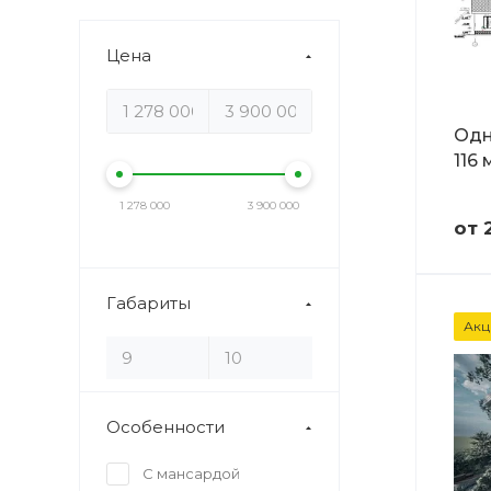
Цена
Одн
116
1 278 000
3 900 000
от 
Габариты
Акц
Особенности
С мансардой