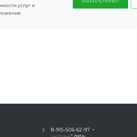
ЗАКАЗАТЬ ПРОЕКТ
имости услуг и
ложение.
8-915-506-62-97
" data-
21
КОД PHP